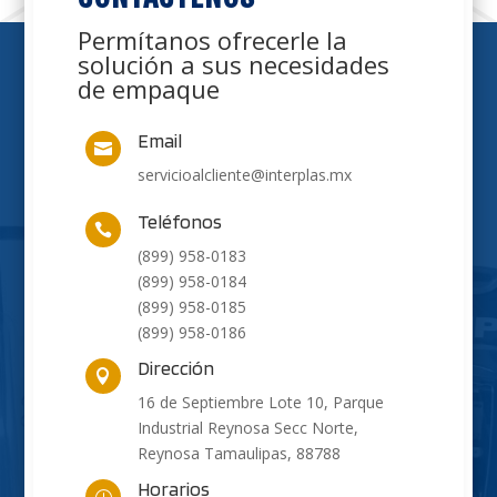
Permítanos ofrecerle la
solución a sus necesidades
de empaque
Email

servicioalcliente@interplas.mx
Teléfonos

(899) 958-0183
(899) 958-0184
(899) 958-0185
(899) 958-0186
Dirección

16 de Septiembre Lote 10, Parque
Industrial Reynosa Secc Norte,
Reynosa Tamaulipas, 88788
Horarios
}