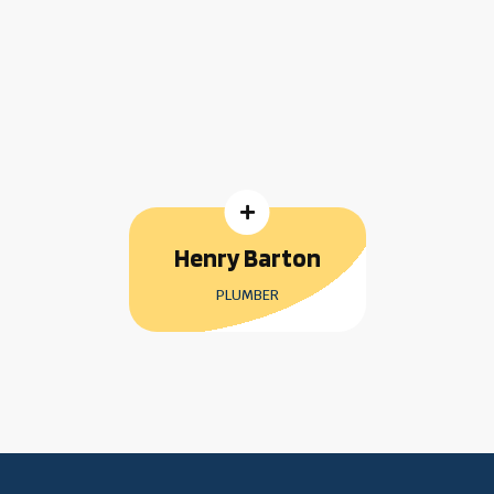

Henry Barton
PLUMBER